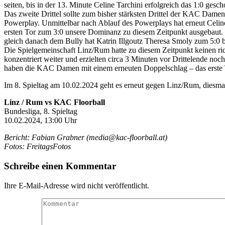
seiten, bis in der 13. Minute Celine Tarchini erfolgreich das 1:0 ges
Das zweite Drittel sollte zum bisher stärksten Drittel der KAC Dame
Powerplay. Unmittelbar nach Ablauf des Powerplays hat erneut Celine 
ersten Tor zum 3:0 unsere Dominanz zu diesem Zeitpunkt ausgebaut. 6 
gleich danach dem Bully hat Katrin Illgoutz Theresa Smoly zum 5:0 b
Die Spielgemeinschaft Linz/Rum hatte zu diesem Zeitpunkt keinen ric
konzentriert weiter und erzielten circa 3 Minuten vor Drittelende noch
haben die KAC Damen mit einem erneuten Doppelschlag – das erste To
Im 8. Spieltag am 10.02.2024 geht es erneut gegen Linz/Rum, diesma
Linz / Rum vs KAC Floorball
Bundesliga, 8. Spieltag
10.02.2024, 13:00 Uhr
Bericht: Fabian Grabner (media@kac-floorball.at)
Fotos: FreitagsFotos
Schreibe einen Kommentar
Ihre E-Mail-Adresse wird nicht veröffentlicht.