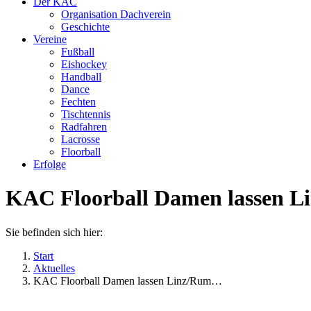
Der KAC
Organisation Dachverein
Geschichte
Vereine
Fußball
Eishockey
Handball
Dance
Fechten
Tischtennis
Radfahren
Lacrosse
Floorball
Erfolge
KAC Floorball Damen lassen L
Sie befinden sich hier:
Start
Aktuelles
KAC Floorball Damen lassen Linz/Rum…