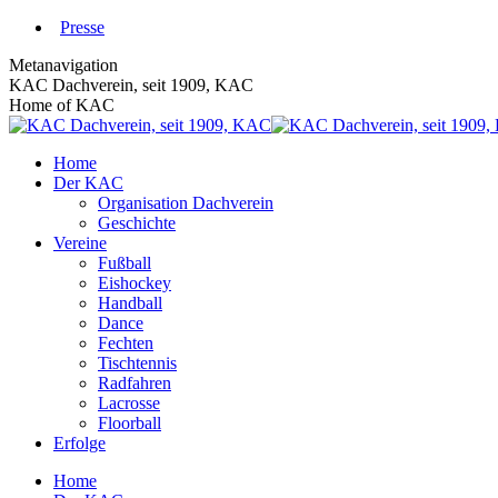
Zum
Presse
Inhalt
Metanavigation
springen
KAC Dachverein, seit 1909, KAC
Home of KAC
Home
Der KAC
Organisation Dachverein
Geschichte
Vereine
Fußball
Eishockey
Handball
Dance
Fechten
Tischtennis
Radfahren
Lacrosse
Floorball
Erfolge
Home