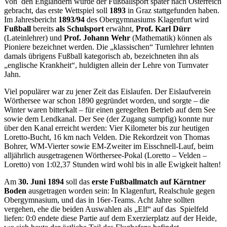
Von den Engländern wurde der Fußballsport später nach Österreich
gebracht, das erste Wettspiel soll
1893
in Graz stattgefunden haben.
Im Jahresbericht
1893/94
des Obergymnasiums Klagenfurt wird
Fußball
bereits
als Schulsport
erwähnt,
Prof. Karl Dürr
(Lateinlehrer) und
Prof. Johann Wehr
(Mathematik) können als
Pioniere bezeichnet werden. Die „klassischen“ Turnlehrer lehnten
damals übrigens Fußball kategorisch ab, bezeichneten ihn als
„englische Krankheit“, huldigten allein der Lehre von Turnvater
Jahn.
Viel populärer war zu jener Zeit das Eislaufen. Der Eislaufverein
Wörthersee war schon 1890 gegründet worden, und sorgte – die
Winter waren bitterkalt – für einen geregelten Betrieb auf dem See
sowie dem Lendkanal. Der See (der Zugang sumpfig) konnte nur
über den Kanal erreicht werden: Vier Kilometer bis zur heutigen
Loretto-Bucht, 16 km nach Velden. Die Rekordzeit von Thomas
Bohrer, WM-Vierter sowie EM-Zweiter im Eisschnell-Lauf, beim
alljährlich ausgetragenen Wörthersee-Pokal (Loretto – Velden –
Loretto) von 1:02,37 Stunden wird wohl bis in alle Ewigkeit halten!
Am
30. Juni 1894
soll das
erste Fußballmatch auf Kärntner
Boden
ausgetragen worden sein: In Klagenfurt, Realschule gegen
Obergymnasium, und das in 16er-Teams. Acht Jahre sollten
vergehen, ehe die beiden Auswahlen als „Elf“ auf das Spielfeld
liefen: 0:0 endete diese Partie auf dem Exerzierplatz auf der Heide,