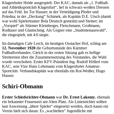
Klagenfurter Heide ausgespielt. Der KAC, damals als „1. Fußball-
und Athletiksportclub Klagenfurt“, lief in schwarz-weißen Dressen
auf das Feld. Im Tor Hauser; in der Verteidigung Ploder und
Poledna; in der „Deckung“ Schimek, als Kapitän D.E. Utsch (damit
war wohl Spielertrainer Bela Deutsch gemeint) und Steiner; im
„Vorspiel“ als Stürmer Kleinberger, Fleischmann, Großmann,
Rodlauer und Glantschnig. Als Gegner eine „Studentenauswahl“,
die eingespielt, mit 4:0 siegte.
Im damaligen Cafe Lerch, im heutigen Ossiacher Hof, schlug am
12. November 1920
die Geburtsstunde des Kärntner
Fußballverbandes. Gleich in der ersten Sitzung gab es heftige
Streitereien über die Zusammensetzung des Vorstandes, die Wahl
wurde verschoben. Erster KFV-Präsident Ing. Rudolf Höllerl vom
KAC, sein Vize Hans Lehrmann vom Klagenfurter Amateur-
Sportclub. Verbandskapitän war ebenfalls ein Rot-Weißer, Hugo
Hauser.
Schiri-Obmann
Erster Schiedsrichter-Obmann
war
Dr. Ernst Lakomy
, ehemals
ein bekannter Frauenarzt am Alten Platz. Als Linienrichter sollten
laut Anweisung „ältere Spieler“ eingesetzt werden, doch kaum ein
Verein hielt sich daran: Es „wachtelten“ Jugendliche mit