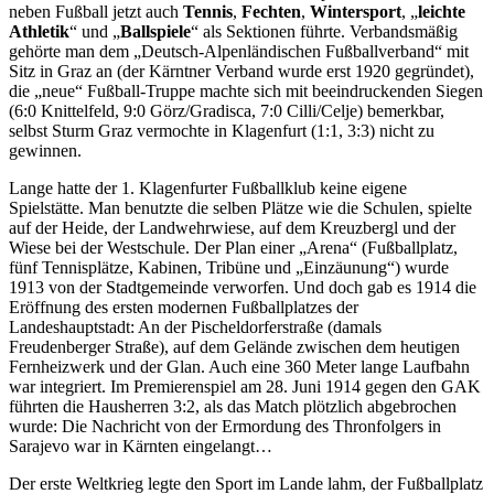
neben Fußball jetzt auch
Tennis
,
Fechten
,
Wintersport
, „
leichte
Athletik
“ und „
Ballspiele
“ als Sektionen führte. Verbandsmäßig
gehörte man dem „Deutsch-Alpenländischen Fußballverband“ mit
Sitz in Graz an (der Kärntner Verband wurde erst 1920 gegründet),
die „neue“ Fußball-Truppe machte sich mit beeindruckenden Siegen
(6:0 Knittelfeld, 9:0 Görz/Gradisca, 7:0 Cilli/Celje) bemerkbar,
selbst Sturm Graz vermochte in Klagenfurt (1:1, 3:3) nicht zu
gewinnen.
Lange hatte der 1. Klagenfurter Fußballklub keine eigene
Spielstätte. Man benutzte die selben Plätze wie die Schulen, spielte
auf der Heide, der Landwehrwiese, auf dem Kreuzbergl und der
Wiese bei der Westschule. Der Plan einer „Arena“ (Fußballplatz,
fünf Tennisplätze, Kabinen, Tribüne und „Einzäunung“) wurde
1913 von der Stadtgemeinde verworfen. Und doch gab es 1914 die
Eröffnung des ersten modernen Fußballplatzes der
Landeshauptstadt: An der Pischeldorferstraße (damals
Freudenberger Straße), auf dem Gelände zwischen dem heutigen
Fernheizwerk und der Glan. Auch eine 360 Meter lange Laufbahn
war integriert. Im Premierenspiel am 28. Juni 1914 gegen den GAK
führten die Hausherren 3:2, als das Match plötzlich abgebrochen
wurde: Die Nachricht von der Ermordung des Thronfolgers in
Sarajevo war in Kärnten eingelangt…
Der erste Weltkrieg legte den Sport im Lande lahm, der Fußballplatz