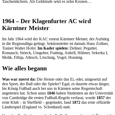
Taschentüchern. Als Geldstrafe setzt es zehn Kronen…
1964 – Der Klagenfurter AC wird
Kärntner Meister
Im Jahr 1964 wird der KAC erneut Kärntner Meister, der Aufstieg
in die Regionalliga gelingt. Sektionsleiter ist damals Hans Zollner,
Trainer Walter Hofer.
Im Kader spielen:
Deliner, Pegutter,
Romauch, Strieck, Umgeher, Frattnig, Anhell, Hübner, Sekerka I,
Molik, Fifnja, Allesch, Löschnig, Vogel, Hrastnig.
Wie alles begann
Was war zuerst da:
Die Henne oder das Ei, oder, umgesetzt auf
den Sport, der Ball oder die Spieler? Egal, es dauerte etwas länger,
bis König Fußball auch bei uns in Kärnten seine Regentschaft
angetreten hat. Schon anno
1846
haben Studenten an der Universität
von Cambridge die ersten Fußball-Regeln verfasst, wurde
1857
der
erste Klub – in Sheffield – gegründet, fand
1872
das erste offizielle
Länderspiel (England vs. Schottland) statt.