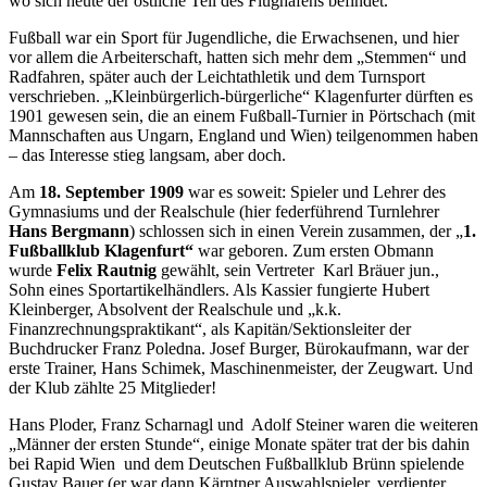
wo sich heute der östliche Teil des Flughafens befindet.
Fußball war ein Sport für Jugendliche, die Erwachsenen, und hier
vor allem die Arbeiterschaft, hatten sich mehr dem „Stemmen“ und
Radfahren, später auch der Leichtathletik und dem Turnsport
verschrieben. „Kleinbürgerlich-bürgerliche“ Klagenfurter dürften es
1901 gewesen sein, die an einem Fußball-Turnier in Pörtschach (mit
Mannschaften aus Ungarn, England und Wien) teilgenommen haben
– das Interesse stieg langsam, aber doch.
Am
18. September 1909
war es soweit: Spieler und Lehrer des
Gymnasiums und der Realschule (hier federführend Turnlehrer
Hans Bergmann
) schlossen sich in einen Verein zusammen, der „
1.
Fußballklub Klagenfurt“
war geboren. Zum ersten Obmann
wurde
Felix Rautnig
gewählt, sein Vertreter Karl Bräuer jun.,
Sohn eines Sportartikelhändlers. Als Kassier fungierte Hubert
Kleinberger, Absolvent der Realschule und „k.k.
Finanzrechnungspraktikant“, als Kapitän/Sektionsleiter der
Buchdrucker Franz Poledna. Josef Burger, Bürokaufmann, war der
erste Trainer, Hans Schimek, Maschinenmeister, der Zeugwart. Und
der Klub zählte 25 Mitglieder!
Hans Ploder, Franz Scharnagl und Adolf Steiner waren die weiteren
„Männer der ersten Stunde“, einige Monate später trat der bis dahin
bei Rapid Wien und dem Deutschen Fußballklub Brünn spielende
Gustav Bauer (er war dann Kärntner Auswahlspieler, verdienter