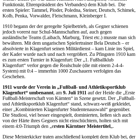
Funktionär, Ehrenpräsident des Verbandes) dem Klub bei. Die
ersten Spieler: Tammel, Ploder, Poledna, Steiner, Deutsch, Schimek,
Kolb, Penka, Vorwalder, Fleischmann, Kleinberger I.
1910 begann der der geregelte Spielbetrieb, als Gegner schienen
jedoch vorerst nur Schul-Mannschaften auf, auch gegen
ausländische Teams (Laibach, Marburg, Triest etc.) musste man sich
bewähren. Mit dem ungarischen Spielertrainer Bela Deutsch – er
absolvierte in Klagenfurt seinen Militärdienst – kam Linie ins Spiel,
der Kader wurde nach und nach vergrößert. Zu Pfingsten 1910 kam
es zum ersten Turnier in Klagenfurt: Der „1. Fußballklub
Klagenfurt“ verlor gegen die Realschule (die mit einem 2-4-4-
System) mit 0:4 – immerhin 1000 Zuschauern verfolgten das
Geschehen.
1911 wurde der Verein in „Fußball- und Athletiksportklub
Klagenfurt“ umbenannt
, am
9. Juli 1911
auf der Heide die „Erste
Fußball-Meisterschaft von Kärnten“ in Szene gesetzt. Der „Fußball-
und Athletiksportklub Klagenfurt“ stand, schwarz-weiß gekleidet,
einer „Kombinierten Klagenfurter Studentenauswahl“ gegenüber.
Die Studiosi, viel besser eingespielt, dominierten, ließen sich auch
von der Härte ihres Gegners nicht einschüchtern, holten sich mit
einem 4:0-Triumph den „e
rsten Kärntner Meistertitel
„.
Diese Meisterkicker traten anschließend komplett dem Klub bei, der