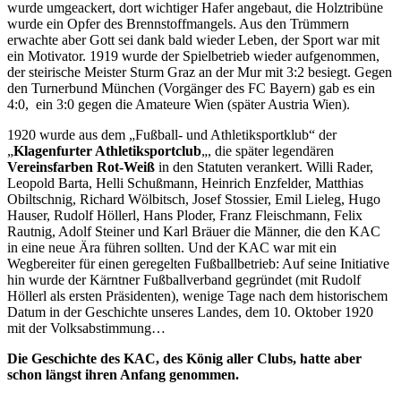
wurde umgeackert, dort wichtiger Hafer angebaut, die Holztribüne
wurde ein Opfer des Brennstoffmangels. Aus den Trümmern
erwachte aber Gott sei dank bald wieder Leben, der Sport war mit
ein Motivator. 1919 wurde der Spielbetrieb wieder aufgenommen,
der steirische Meister Sturm Graz an der Mur mit 3:2 besiegt. Gegen
den Turnerbund München (Vorgänger des FC Bayern) gab es ein
4:0, ein 3:0 gegen die Amateure Wien (später Austria Wien).
1920 wurde aus dem „Fußball- und Athletiksportklub“ der
„
Klagenfurter Athletiksportclub
„, die später legendären
Vereinsfarben Rot-Weiß
in den Statuten verankert. Willi Rader,
Leopold Barta, Helli Schußmann, Heinrich Enzfelder, Matthias
Obiltschnig, Richard Wölbitsch, Josef Stossier, Emil Lieleg, Hugo
Hauser, Rudolf Höllerl, Hans Ploder, Franz Fleischmann, Felix
Rautnig, Adolf Steiner und Karl Bräuer die Männer, die den KAC
in eine neue Ära führen sollten. Und der KAC war mit ein
Wegbereiter für einen geregelten Fußballbetrieb: Auf seine Initiative
hin wurde der Kärntner Fußballverband gegründet (mit Rudolf
Höllerl als ersten Präsidenten), wenige Tage nach dem historischem
Datum in der Geschichte unseres Landes, dem 10. Oktober 1920
mit der Volksabstimmung…
Die Geschichte des KAC, des König aller Clubs, hatte aber
schon längst ihren Anfang genommen.