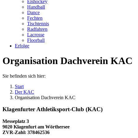
Eishockey
Handball
Dance
Fechten
Tischtennis
Radfahren
Lacrosse
Floorball
Erfolge
Organisation Dachverein KAC
Sie befinden sich hier:
Start
Der KAC
Organisation Dachverein KAC
Klagenfurter Athletiksport-Club (KAC)
Messeplatz 3
9020 Klagenfurt am Wörthersee
ZVR-Zahl: 378462536