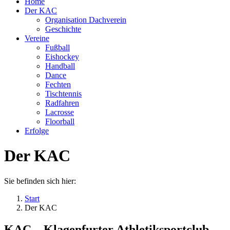
Home
Der KAC
Organisation Dachverein
Geschichte
Vereine
Fußball
Eishockey
Handball
Dance
Fechten
Tischtennis
Radfahren
Lacrosse
Floorball
Erfolge
Der KAC
Sie befinden sich hier:
Start
Der KAC
KAC – Klagenfurter Athletiksportclub