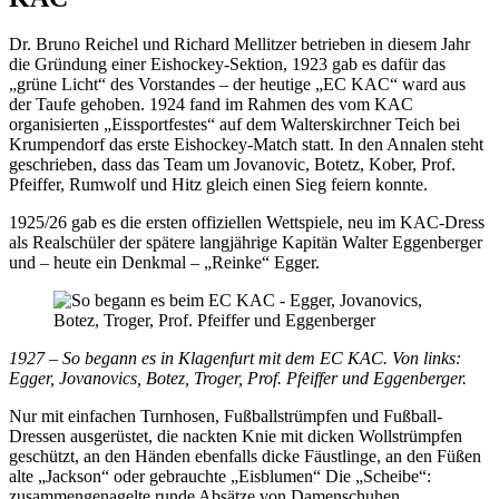
Dr. Bruno Reichel und Richard Mellitzer betrieben in diesem Jahr
die Gründung einer Eishockey-Sektion, 1923 gab es dafür das
„grüne Licht“ des Vorstandes – der heutige „EC KAC“ ward aus
der Taufe gehoben. 1924 fand im Rahmen des vom KAC
organisierten „Eissportfestes“ auf dem Walterskirchner Teich bei
Krumpendorf das erste Eishockey-Match statt. In den Annalen steht
geschrieben, dass das Team um Jovanovic, Botetz, Kober, Prof.
Pfeiffer, Rumwolf und Hitz gleich einen Sieg feiern konnte.
1925/26 gab es die ersten offiziellen Wettspiele, neu im KAC-Dress
als Realschüler der spätere langjährige Kapitän Walter Eggenberger
und – heute ein Denkmal – „Reinke“ Egger.
1927 – So begann es in Klagenfurt mit dem EC KAC. Von links:
Egger, Jovanovics, Botez, Troger, Prof. Pfeiffer und Eggenberger.
Nur mit einfachen Turnhosen, Fußballstrümpfen und Fußball-
Dressen ausgerüstet, die nackten Knie mit dicken Wollstrümpfen
geschützt, an den Händen ebenfalls dicke Fäustlinge, an den Füßen
alte „Jackson“ oder gebrauchte „Eisblumen“ Die „Scheibe“:
zusammengenagelte runde Absätze von Damenschuhen…