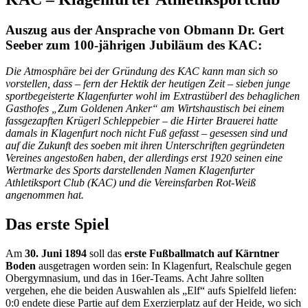
Auszug aus der Ansprache von Obmann Dr. Gert
Seeber zum 100-jährigen Jubiläum des KAC:
Die Atmosphäre bei der Gründung des KAC kann man sich so
vorstellen, dass – fern der Hektik der heutigen Zeit – sieben junge
sportbegeisterte Klagenfurter wohl im Extrastüberl des behaglichen
Gasthofes „Zum Goldenen Anker“ am Wirtshaustisch bei einem
fassgezapften Krügerl Schleppebier – die Hirter Brauerei hatte
damals in Klagenfurt noch nicht Fuß gefasst – gesessen sind und
auf die Zukunft des soeben mit ihren Unterschriften gegründeten
Vereines angestoßen haben, der allerdings erst 1920 seinen eine
Wertmarke des Sports darstellenden Namen Klagenfurter
Athletiksport Club (KAC) und die Vereinsfarben Rot-Weiß
angenommen hat.
Das erste Spiel
Am
30. Juni 1894
soll das
erste Fußballmatch auf Kärntner
Boden
ausgetragen worden sein: In Klagenfurt, Realschule gegen
Obergymnasium, und das in 16er-Teams. Acht Jahre sollten
vergehen, ehe die beiden Auswahlen als „Elf“ aufs Spielfeld liefen:
0:0 endete diese Partie auf dem Exerzierplatz auf der Heide, wo sich