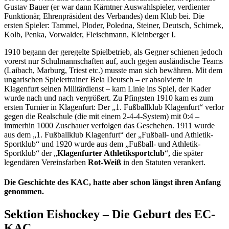
Gustav Bauer (er war dann Kärntner Auswahlspieler, verdienter
Funktionär, Ehrenpräsident des Verbandes) dem Klub bei. Die
ersten Spieler: Tammel, Ploder, Poledna, Steiner, Deutsch, Schimek,
Kolb, Penka, Vorwalder, Fleischmann, Kleinberger I.
1910 begann der geregelte Spielbetrieb, als Gegner schienen jedoch
vorerst nur Schulmannschaften auf, auch gegen ausländische Teams
(Laibach, Marburg, Triest etc.) musste man sich bewähren. Mit dem
ungarischen Spielertrainer Bela Deutsch – er absolvierte in
Klagenfurt seinen Militärdienst – kam Linie ins Spiel, der Kader
wurde nach und nach vergrößert. Zu Pfingsten 1910 kam es zum
ersten Turnier in Klagenfurt: Der „1. Fußballklub Klagenfurt“ verlor
gegen die Realschule (die mit einem 2-4-4-System) mit 0:4 –
immerhin 1000 Zuschauer verfolgen das Geschehen. 1911 wurde
aus dem „1. Fußballklub Klagenfurt“ der „Fußball- und Athletik-
Sportklub“ und 1920 wurde aus dem „Fußball- und Athletik-
Sportklub“ der „
Klagenfurter Athletiksportclub
“, die später
legendären Vereinsfarben
Rot-Weiß
in den Statuten verankert.
Die Geschichte des KAC, hatte aber schon längst ihren Anfang
genommen.
Sektion Eishockey – Die Geburt des EC-
KAC