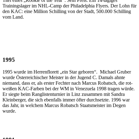
Titel eines „Rookie of the Year“. Sein Preis: Ein 14-tägiges
Trainingslager im NHL-Camp der Philadelphia Flyers. Der Lohn für
den KAC: eine Million Schilling von der Stadt, 500.000 Schilling
vom Land.
1995
1995 wurde im Herrenflorett „ein Star geboren“. Michael Gruber
wurde Österreichischer Meister in der Jugend C. Damals ahnte
niemand, dass er, als erster Fechter nach Marcus Robatsch, die rot-
weißen KAC-Farben bei der WM in Venezuela 1998 tragen würde.
Er siegte beim Ranglistenturnier in Linz zusammen mit Sandra
Kleinberger, die sich ebenfalls immer öfter durchsetzte. 1996 war
das Jahr, in welchem Marcus Robatsch Staatsmeister im Degen
wurde.