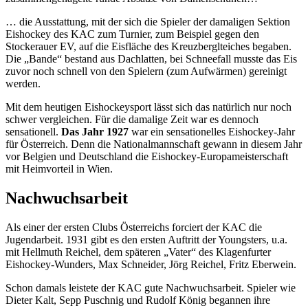
… die Ausstattung, mit der sich die Spieler der damaligen Sektion
Eishockey des KAC zum Turnier, zum Beispiel gegen den
Stockerauer EV, auf die Eisfläche des Kreuzberglteiches begaben.
Die „Bande“ bestand aus Dachlatten, bei Schneefall musste das Eis
zuvor noch schnell von den Spielern (zum Aufwärmen) gereinigt
werden.
Mit dem heutigen Eishockeysport lässt sich das natürlich nur noch
schwer vergleichen. Für die damalige Zeit war es dennoch
sensationell.
Das Jahr 1927
war ein sensationelles Eishockey-Jahr
für Österreich. Denn die Nationalmannschaft gewann in diesem Jahr
vor Belgien und Deutschland die Eishockey-Europameisterschaft
mit Heimvorteil in Wien.
Nachwuchsarbeit
Als einer der ersten Clubs Österreichs forciert der KAC die
Jugendarbeit. 1931 gibt es den ersten Auftritt der Youngsters, u.a.
mit Hellmuth Reichel, dem späteren „Vater“ des Klagenfurter
Eishockey-Wunders, Max Schneider, Jörg Reichel, Fritz Eberwein.
Schon damals leistete der KAC gute Nachwuchsarbeit. Spieler wie
Dieter Kalt, Sepp Puschnig und Rudolf König begannen ihre