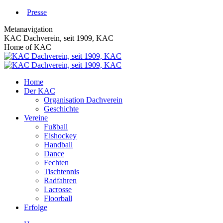
Zum
Presse
Inhalt
Metanavigation
springen
KAC Dachverein, seit 1909, KAC
Home of KAC
Home
Der KAC
Organisation Dachverein
Geschichte
Vereine
Fußball
Eishockey
Handball
Dance
Fechten
Tischtennis
Radfahren
Lacrosse
Floorball
Erfolge