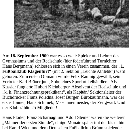
Am
18. September 1909
war es so weit: Spieler und Lehrer des
Gymnasiums und der Realschule (hier federführend Turnlehrer
Hans Bergmann) schlossen sich in einen Verein zusammen, der
„1.
Fußballklub Klagenfurt“
(mit 2. Sektion „Leichte Athletik“) ward
geboren. Zum ersten Obmann wurde Felix Rautnig gewählt, sein
Vertreter Karl Bräuer jun., Sohn eines Sportartikelhändlers. Als
Kassier fungierte Hubert Kleinberger, Absolvent der Realschule und
„k. k. Finanzrechnungspraktikant“, als Kapitän/ Sektionsleiter der
Buchdrucker Franz Poledna. Josef Burger, Bürokaufmann, war der
erste Trainer, Hans Schimek, Maschinenmeister, der Zeugwart. Und
der Klub zählte 25 Mitglieder!
Hans Ploder, Franz Scharnagl und Adolf Steiner waren die weiteren
„Männer der ersten Stunde“, einige Monate später trat der bis dahin
bei Rapid Wien und dem Deutschen Fußballclub Brünn spielende