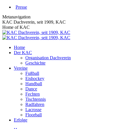
Zum
Presse
Inhalt
Metanavigation
springen
KAC Dachverein, seit 1909, KAC
Home of KAC
Home
Der KAC
Organisation Dachverein
Geschichte
Vereine
Fußball
Eishockey
Handball
Dance
Fechten
Tischtennis
Radfahren
Lacrosse
Floorball
Erfolge