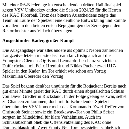
Mit einer 0:6-Niederlage im entscheidenden dritten Halbfinalspiel
gegen VSV Unihockey endete die Saison 2024/25 für die Herren
des KAC Floorball. Trotz des bitteren Ausscheidens zeigte das
Team im Laufe der Spielzeit eine deutliche Entwicklung und konnte
vor allem in den beiden ersten Begegnungen der Serie gegen den
Rekordmeister aus Villach überzeugen.
Ausgedünnter Kader, großer Kampf
Die Ausgangslage war alles andere als optimal: Neben zahlreichen
Langzeitverletzten musste das Team kurzfristig auch auf die
Youngsters Clemens Ogris und Leonardo Leschanz verzichten.
Dafür rückten mit Felix Hreniuk und Niklas Pucher zwei U17-
Spieler in den Kader. Im Tor erhielt wie schon am Vortag
Maximilian Obereder den Vorzug.
Das Spiel begann denkbar ungünstig für die Rotjacken: Bereits nach
gut einer Minute geriet der KAC durch einen abgefälschten Schuss
von David Gredler in Rückstand. In der Folge gelang es zwar, selbst
zu Chancen zu kommen, doch mit fortschreitender Spielzeit
übernahm der VSV immer mehr das Kommando. Zwei Treffer von
Christoph Steiner sowie ein Breakaway-Tor von Philip Seiser
sorgten im Mitteldrittel für klare Verhältnisse. Auch im
Schlussabschnitt blieb die Offensivabteilung des KAC ohne
Durchschlagskraft. Zwei Empty-Net-Tore besiegelten schließlich