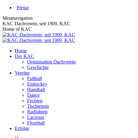
Zum
Presse
Inhalt
Metanavigation
springen
KAC Dachverein, seit 1909, KAC
Home of KAC
Home
Der KAC
Organisation Dachverein
Geschichte
Vereine
Fußball
Eishockey
Handball
Dance
Fechten
Tischtennis
Radfahren
Lacrosse
Floorball
Erfolge