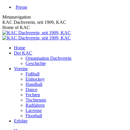
Zum
Presse
Inhalt
Metanavigation
springen
KAC Dachverein, seit 1909, KAC
Home of KAC
Home
Der KAC
Organisation Dachverein
Geschichte
Vereine
Fußball
Eishockey
Handball
Dance
Fechten
Tischtennis
Radfahren
Lacrosse
Floorball
Erfolge