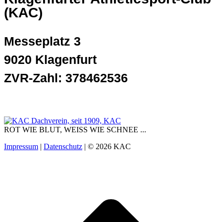
(KAC)
Messeplatz 3
9020 Klagenfurt
ZVR-Zahl: 378462536
ROT WIE BLUT, WEISS WIE SCHNEE ...
Impressum
|
Datenschutz
| © 2026 KAC
t
T