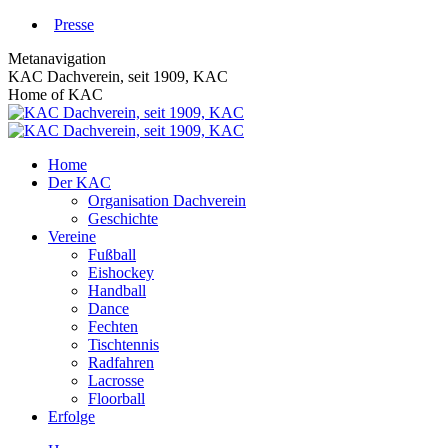
Zum
Presse
Inhalt
Metanavigation
springen
KAC Dachverein, seit 1909, KAC
Home of KAC
Home
Der KAC
Organisation Dachverein
Geschichte
Vereine
Fußball
Eishockey
Handball
Dance
Fechten
Tischtennis
Radfahren
Lacrosse
Floorball
Erfolge