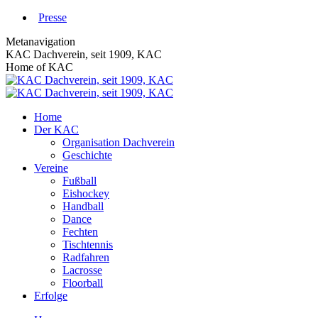
Zum
Presse
Inhalt
Metanavigation
springen
KAC Dachverein, seit 1909, KAC
Home of KAC
Home
Der KAC
Organisation Dachverein
Geschichte
Vereine
Fußball
Eishockey
Handball
Dance
Fechten
Tischtennis
Radfahren
Lacrosse
Floorball
Erfolge